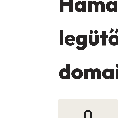
Hamar
legüt
domai
0