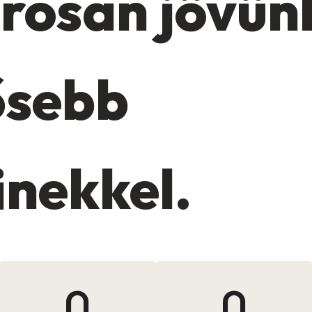
osan jövün
ősebb
nekkel.
0
0