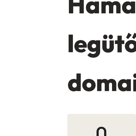
Hamar
legüt
domai
0