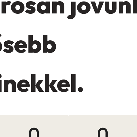
osan jövün
ősebb
nekkel.
0
0